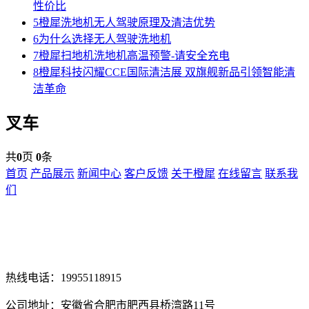
性价比
5
橙犀洗地机无人驾驶原理及清洁优势
6
为什么选择无人驾驶洗地机
7
橙犀扫地机洗地机高温预警-请安全充电
8
橙犀科技闪耀CCE国际清洁展 双旗舰新品引领智能清
洁革命
叉车
共
0
页
0
条
首页
产品展示
新闻中心
客户反馈
关于橙犀
在线留言
联系我
们
热线电话：19955118915
公司地址：安徽省合肥市肥西县桥湾路11号