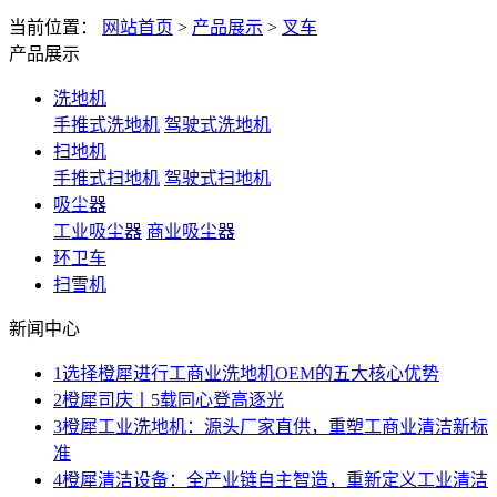
当前位置：
网站首页
>
产品展示
>
叉车
产品展示
洗地机
手推式洗地机
驾驶式洗地机
扫地机
手推式扫地机
驾驶式扫地机
吸尘器
工业吸尘器
商业吸尘器
环卫车
扫雪机
新闻中心
1
选择橙犀进行工商业洗地机OEM的五大核心优势
2
橙犀司庆丨5载同心登高逐光
3
橙犀工业洗地机：源头厂家直供，重塑工商业清洁新标
准
4
橙犀清洁设备：全产业链自主智造，重新定义工业清洁