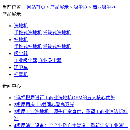
当前位置：
网站首页
>
产品展示
>
吸尘器
>
商业吸尘器
产品展示
洗地机
手推式洗地机
驾驶式洗地机
扫地机
手推式扫地机
驾驶式扫地机
吸尘器
工业吸尘器
商业吸尘器
环卫车
扫雪机
新闻中心
1
选择橙犀进行工商业洗地机OEM的五大核心优势
2
橙犀司庆丨5载同心登高逐光
3
橙犀工业洗地机：源头厂家直供，重塑工商业清洁新标
准
4
橙犀清洁设备：全产业链自主智造，重新定义工业清洁