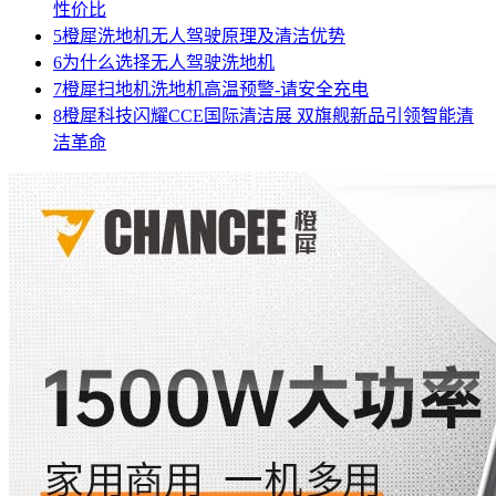
性价比
5
橙犀洗地机无人驾驶原理及清洁优势
6
为什么选择无人驾驶洗地机
7
橙犀扫地机洗地机高温预警-请安全充电
8
橙犀科技闪耀CCE国际清洁展 双旗舰新品引领智能清
洁革命