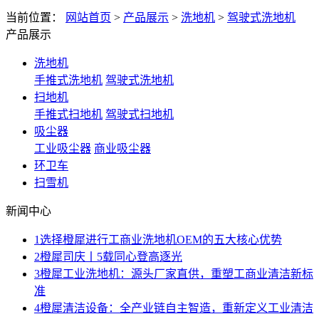
当前位置：
网站首页
>
产品展示
>
洗地机
>
驾驶式洗地机
产品展示
洗地机
手推式洗地机
驾驶式洗地机
扫地机
手推式扫地机
驾驶式扫地机
吸尘器
工业吸尘器
商业吸尘器
环卫车
扫雪机
新闻中心
1
选择橙犀进行工商业洗地机OEM的五大核心优势
2
橙犀司庆丨5载同心登高逐光
3
橙犀工业洗地机：源头厂家直供，重塑工商业清洁新标
准
4
橙犀清洁设备：全产业链自主智造，重新定义工业清洁