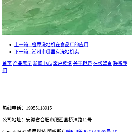
上一篇 : 橙犀洗地机在食品厂的应用
下一篇 : 潮州市哪里有洗地机卖
首页
产品展示
新闻中心
客户反馈
关于橙犀
在线留言
联系我
们
热线电话：19955118915
公司地址：安徽省合肥市肥西县桥湾路11号
Copyright © 橙犀科技 版权所有
皖ICP备2021013965号-10