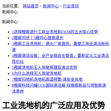
当前位置：
网站首页
>
新闻中心
>
行业资讯
新闻中心
新闻中心
1
选择橙犀进行工商业洗地机OEM的五大核心优势
2
橙犀司庆丨5载同心登高逐光
3
橙犀工业洗地机：源头厂家直供，重塑工商业清洁新标
准
4
橙犀清洁设备：全产业链自主智造，重新定义工业清洁
性价比
5
橙犀洗地机无人驾驶原理及清洁优势
6
为什么选择无人驾驶洗地机
7
橙犀扫地机洗地机高温预警-请安全充电
8
橙犀科技闪耀CCE国际清洁展 双旗舰新品引领智能清
洁革命
工业洗地机的广泛应用及优势