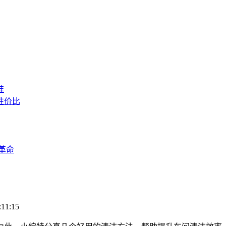
准
性价比
革命
11:15