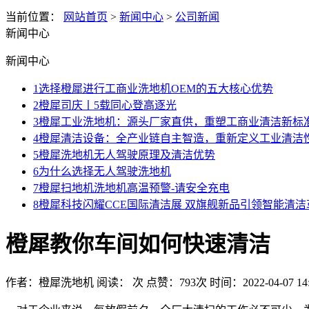
当前位置：
网站首页
>
新闻中心
>
公司新闻
新闻中心
新闻中心
1
选择橙犀进行工商业洗地机OEM的五大核心优势
2
橙犀司庆丨5载同心登高逐光
3
橙犀工业洗地机：源头厂家直供，重塑工商业清洁新标
4
橙犀清洁设备：全产业链自主智造，重新定义工业清洁
5
橙犀洗地机无人驾驶原理及清洁优势
6
为什么选择无人驾驶洗地机
7
橙犀扫地机洗地机高温预警-请安全充电
8
橙犀科技闪耀CCE国际清洁展 双旗舰新品引领智能清洁
橙犀教你车间如何快速清洁
作者：橙犀洗地机
阅读：
次
点赞：
793
次
时间：2022-04-07 14: